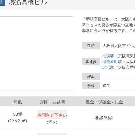
堺筋高橋ビル
所
「堺筋高橋ビル」は、大阪市
アクセスの良さが際立つ立地
非常に高い点が特徴です。この
エントランスや共用部分は洗
訪れるクライアントへの良い印象を与えるこ
大阪府大阪市 中央
住所
完備されており、快適なワー
ることから、日々の業務を効
北浜
駅
（
京阪電気
接続やセキュリティシステム
堺筋本町
駅
（
大阪
駅徒歩
ートします。さらに、窓から
北浜
駅
（
大阪市堺
な雰囲気で作業ができるのも魅力の一つです。 「堺
やカフェ、ショッピング施設
竣工
活に便利です。ランチやアフ
建て
規模
た、銀行や郵便局、コンビニ
位置しており、急な用事にも
め、他の企業との連携も図り
坪数
賃料
+ 共益費
敷金・保証金 / 礼金
堺筋高橋ビルでは、先進的な
が融合しています。是非１度
53
坪
お問合せ下さい
相談
/
相談
(
175.2
m²)
（坪:-）