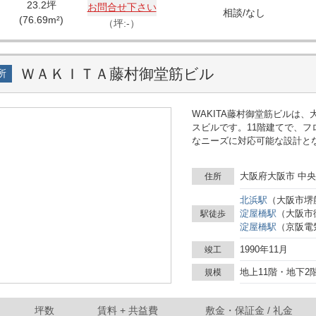
23.2
坪
お問合せ下さい
相談
/
なし
(
76.69
m²)
（坪:-）
ＷＡＫＩＴＡ藤村御堂筋ビル
所
WAKITA藤村御堂筋ビルは
スビルです。11階建てで、フ
なニーズに対応可能な設計と
ネスの拠点として最適です。 最寄り駅である淀屋橋駅の13番出口からすぐの場所にあ
り、交通アクセスが非常に良
大阪府大阪市 中央
住所
阪空港へは約40分でアクセ
です。また、肥後橋駅、大江
北浜
駅
（
大阪市堺
線を利用した接続も便利です。 ビル内の設備も充実しており、天井高は2,550m
淀屋橋
駅
（
大阪市
駅徒歩
は3ウェイフロアダクト仕様
淀屋橋
駅
（
京阪電
調システムを採用しており、
設置されていて男女別、セキ
1990年11月
竣工
環境を確保しています。エレ
地上11階・地下2
規模
スムーズです。 さらに、ビルは駐車場を併設しており、40台分の収容が可能で、車で
の通勤にも対応しています。
チや軽食、ATMでの取引も手
坪数
賃料
+ 共益費
敷金・保証金 / 礼金
内は白を基調とした清潔感の