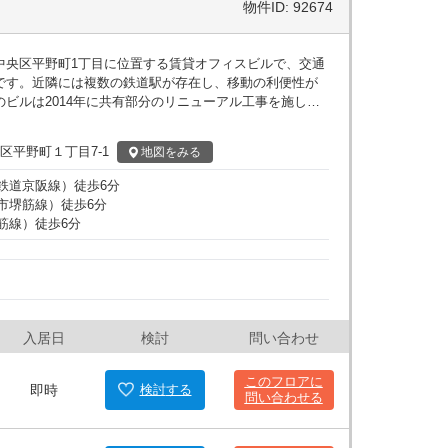
物件ID: 92674
中央区平野町1丁目に位置する賃貸オフィスビルで、交通
です。近隣には複数の鉄道駅が存在し、移動の利便性が
ビルは2014年に共有部分のリニューアル工事を施し、
練されたデザイン性が施されています。現代的な外観は
とでしょう。 オフィス内部はOAフロアで
区平野町１丁目7-1
地図
をみる
キングスペースを提供します。高品質な設備が整ってい
率よく行うことが可能です。また、高速インターネット
鉄道京阪線
）
徒歩
6
分
も整備されており、安全かつスムーズな業務運営をサポ
市堺筋線
）
徒歩
6
分
の自然光が豊富に入る設計となっており、明るく開放的
筋線
）
徒歩
6
分
筋高橋ビル」の周辺には、飲食店
が豊富に揃っており、ビルを利用する従業員の日々の生
ター５のリフレッシュに最適な環境が整っています。ま
エンスストアなど日常的に必要となる施設も徒歩圏内に
すぐに対応可能です。大阪のビジネス中心地であるた
やすく、多くの業種に適した立地条件を備えています。
入居日
検討
問い合わせ
設備と洗練されたデザイン、そして利便性高い周辺環境
ご内見ください。
このフロアに
即時
検討
する
問い合わせる