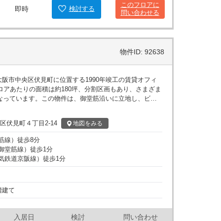
このフロアに
即時
検討
する
問い合わせる
物件ID: 92638
、大阪市中央区伏見町に位置する1990年竣工の賃貸オフィ
ロアあたりの面積は約180坪、分割区画もあり、さまざま
なっています。この物件は、御堂筋沿いに立地し、ビジ
好です。淀屋橋駅からは梅田まで3分、新大阪へ9分、大
区伏見町４丁目2-14
地図
をみる
スできるため、ビジネスの拡張や出張利用にも優れた立地
橋駅、渡辺橋駅も徒歩圏内にあり、サブウェイや京阪本
筋線
）
徒歩
8
分
m、床
御堂筋線
）
徒歩
1
分
ですが、OAフロア相談も可能です。また、セントラル空
気鉄道京阪線
）
徒歩
1
分
快適なオフィス環境を提供します。トイレは共用部分に
ュリティ対策には機械警備を導入しており、安全な職場
ベーターは4基搭載しており、高層フロアへのアクセスも
階建て
周辺にはカフェ、コンビニ、銀行などがあるため、ラン
軽に済ませることができ、業務の効率も向上します。 室
入居日
検討
問い合わせ
あるデザインで、エントランスホールや共用部も落ち着