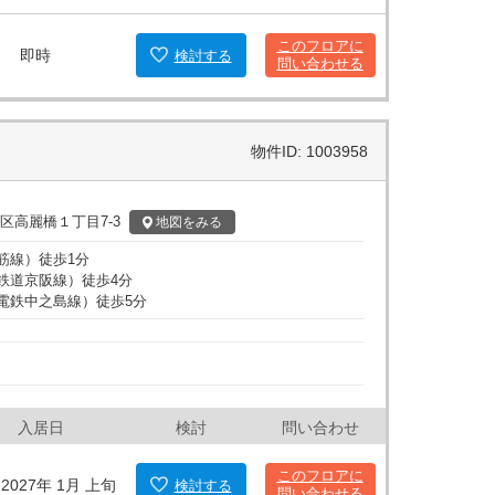
力的な物件となっています。是非、この機会に肥後橋IP
。
このフロアに
即時
検討
する
問い合わせる
物件ID: 1003958
区高麗橋１丁目7-3
地図
をみる
筋線
）
徒歩
1
分
鉄道京阪線
）
徒歩
4
分
電鉄中之島線
）
徒歩
5
分
入居日
検討
問い合わせ
このフロアに
2027年 1月 上旬
検討
する
問い合わせる