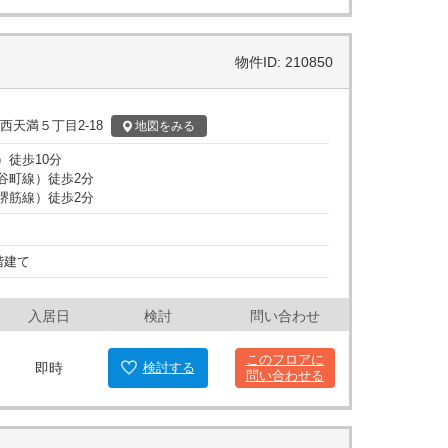
物件ID: 210850
西天満５丁目2-18
地図
をみる
）
徒歩
10
分
谷町線
）
徒歩
2
分
堺筋線
）
徒歩
2
分
階建て
入居日
検討
問い合わせ
このフロアに
即時
検討
する
問い合わせる