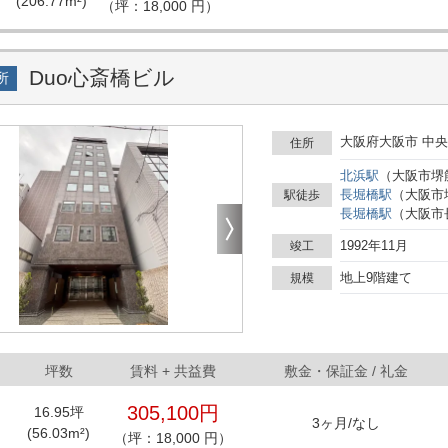
(
206.77
m²)
（坪：18,000 円）
Duo心斎橋ビル
所
大阪府大阪市 中央
住所
北浜
駅
（
大阪市堺
長堀橋
駅
（
大阪市
駅徒歩
長堀橋
駅
（
大阪市
1992年11月
竣工
地上9階建て
規模
坪数
賃料
+ 共益費
敷金・保証金 / 礼金
305,100円
16.95
坪
3ヶ月
/
なし
(
56.03
m²)
（坪：18,000 円）