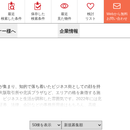
Webから無料
最近
保存した
最近
検討
お問い合わせ
検索した条件
検索条件
見た物件
リスト
ナー様へ
企業情報
マイソク作成サービス
名古屋
り組み
よくある質問
ポリシー
内装に関するお問合せフォーム
ニュース
リーシングマネジメント
探す
エリアから探す
役立ちコラム
サブリース
す
路線から探す
由
転に関するよくある質問
ら探す
こだわりから探す
参考に探す
賃料相場を参考に探す
賃料保証サービス
が集まり、知的で落ち着いたビジネス街としての顔を持
す
蛍光灯の廃止に備えてLED化へ
地図から探す
大阪取引所や北浜プラザなど、エリアの格を象徴する施
ニックを探す
名古屋のクリニックを探す
ビジネスと生活が調和した雰囲気です。2022年には北
証券、法律、会計などの事務所用途はもちろん、高級食
や飲食店にも適した賃貸オフィス物件需要が見られま
ベンチャー・フォーラム
を問わず長く安定した事業運営を目指す方に向いていま