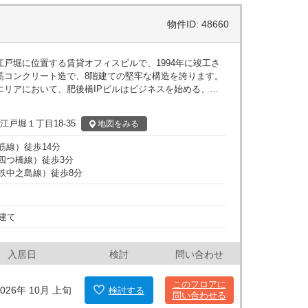
物件ID: 48660
江戸堀に位置する賃貸オフィスビルで、1994年に竣工さ
筋コンクリート造で、8階建ての堅牢な構造を誇ります。
エリアにおいて、肥後橋IPビルはビジネスを始める、あ
 このビルの大きな特徴は、140坪
ロアプランは家具の配置に柔軟性を与え、企業のニーズ
江戸堀１丁目18-35
地図
をみる
可能です。上階には大きな窓が配置されており、自然光
るため、明るく開放感のあるオフィス環境を提供しま
筋線
）
徒歩
14
分
間利用可能な設備が整っているため、柔軟な働き方を可能
四つ橋線
）
徒歩
3
分
鉄中之島線
）
徒歩
8
分
内には機械式駐車場を併設しているため、自家用車での
ビジネスの機動性が大幅に向上します。 周辺環境も
。肥後橋IPビルは、アクセスの良さが一つの魅力で、最
建て
の立地です。また、渡辺橋駅や大江橋駅も徒歩圏内にあ
です。このエリアはコンビニやドラッグストアが近くに
用事にも対応できます。 さらに、ビル周辺は
入居日
検討
問い合わせ
かな環境に位置しており、ビジネスに集中できる落ち着
には土佐堀川が流れており、リラックスしたランチタイ
このフロアに
ンです。 肥後橋IPビルは、その立地、
026年 10月 上旬
検討
する
問い合わせる
、新たなビジネスのスタートや、事業用オフィスの移転