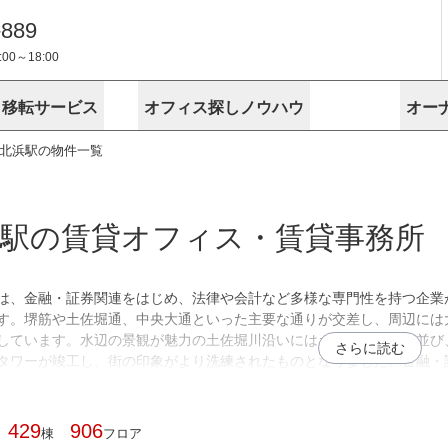
-889
0～18:00
・移転サービス
オフィス探しノウハウ
オー
北浜駅の物件一覧
物件掲載依頼
埼玉
千葉
スが選ばれる理由
空室
安心への取
に
無料オフィスレイアウト作成
スタッフ紹介
内装に関する
プライバシー
お困りの
成約賃料を予測
す
エリアから探す
エリアから
けサービス
オーナー様
ンタビュー
オフィスお
リノベーション
路線から探す
路線から探
空室対策に居抜きをすすめる理
浜駅の賃貸オフィス・賃貸事務所
 用語集
オフィス移
探す
こだわりから探す
こだわりか
考に探す
賃料相場を参考に探す
賃料相場を
ビル売却でビジネス拡大
ビル管理
に
東京本社
神奈川支店 横浜営業所
大阪支店 梅田営業所
介
は、金融・証券関連をはじめ、法律や会計など多様な専門性を持つ企業
お困りの
地図から探す
原状回復
地図から探
オーナー様
す。堺筋や土佐堀通、中央大通といった主要な通りが交差し、周辺には
オフィス移転に関するお役立ちコンテンツ
ード
ニックを探す
埼玉のクリニックを探す
千葉のクリ
しています。水辺の景観が魅力の土佐堀川沿いにはカフェや住宅が並び、
さらに読む
タワーが竣工し、街の印象がより洗練されたものとなりました。金融・
を扱う物販店、美容やリラクゼーションなどのサービス業、クリニック
ビルアド
ベンチャー.jp
着いた景観と機能性を重視する企業が拠点を構えるエリアとして、業種
429
906
棟
フロア