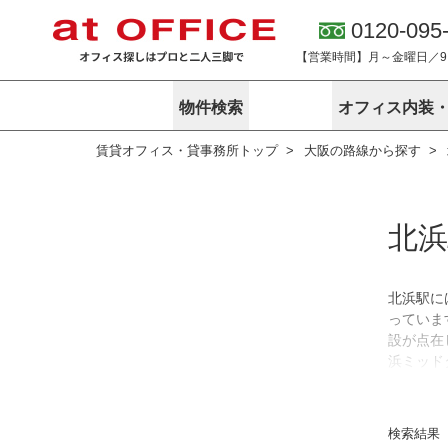
0120-095
【営業時間】月～金曜日／9:0
物件検索
オフィス内装
賃貸オフィス・貸事務所トップ
大阪の路線から探す
東京
神奈川
アットオフィ
サービス内容
会社概要
エリアから探す
エリアから探
オーナー様向
ご契約者様イ
オフィス内装・移転サービス
路線から探す
路線から探す
企業情報
北
オーナー様へ
オフィス移転
こだわりから探す
こだわりから
オフィス探しノウハウ
賃料相場を参考に探す
賃料相場を参
オフィス紹
北浜駅に
地図から探す
地図から探す
っていま
無料ダウンロ
居抜き物件特集
神奈川のクリ
設が点在
アットオフィス関連サイト
居抜きで入居・退去
浜ミッド
シェア・レンタルオフィス
材や雑貨
アットクリニック
アットレジデンス
す。落ち
バーチャルオフィス
す。
東京のクリニックを探す
検索結果