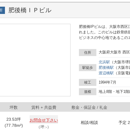
肥後橋ＩＰビル
所
肥後橋IPビルは、大阪市西区
れました。このビルは鉄骨鉄
ビジネスの中心地であるこの
るいは移転を考えている企業に最適な選択肢です。
の広さを誇る基準階です。フ
大阪府大阪市 西区
住所
に応じた様々なレイアウトが
を多く取り入れることができ
北浜
駅
（
大阪市堺
す。また、ビル内には24時
肥後橋
駅
（
大阪市
駅徒歩
にします。 ビル内には2基のエレベーターが設置されており、テナントや訪問者の往来
渡辺橋
駅
（
京阪電
もスムーズです。また、敷地
通勤にも便利です。これにより、
1994年7月
竣工
ビジネスにとって魅力的です
地上8階・地下1階
規模
寄りの肥後橋駅から徒歩圏内
るため、交通の利便性は抜群
あり、日常のちょっとした買い物や急な
坪数
賃料
+ 共益費
敷金・保証金 / 礼金
土佐堀通りから少し入った静
いた雰囲気があります。近く
23.53
坪
お問合せ下さい
ムや休憩時間を過ごすのにも最適なロケーショ
相談
/
相談
予定 2
(
77.78
m²)
設備、そして環境の良さから
（坪:-）