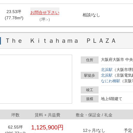
を検討する企業には非常に魅
ビルの活用をご検討ください
23.53
坪
お問合せ下さい
相談
/
なし
(
77.78
m²)
（坪:-）
Ｔｈｅ Ｋｉｔａｈａｍａ ＰＬＡＺＡ
大阪府大阪市 中央
住所
北浜
駅
（
大阪市堺
北浜
駅
（
京阪電気
駅徒歩
なにわ橋
駅
（
京阪
竣工
地上6階建て
規模
坪数
賃料
+ 共益費
敷金・保証金 / 礼金
1,125,900円
62.55
坪
12ヶ月
/
なし
予定 