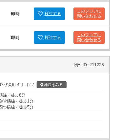
新しいオフィスでのビジネスをすぐに始めることができ
このフロアに
もあるため、企業の規模や用途に合わせた柔軟なオフィ
即時
検討
する
問い合わせる
家にとって、理想的なロケーションを提供します。その
度、優れた周辺環境により、ビジネスのあらゆるニーズ
このフロアに
しておすすめです。詳細については、お気軽にお問い合
即時
検討
する
問い合わせる
物件ID: 211225
区伏見町４丁目2-7
地図
をみる
筋線
）
徒歩
8
分
御堂筋線
）
徒歩
1
分
四つ橋線
）
徒歩
5
分