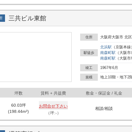
三共ビル東館
所
大阪府大阪市 北区
住所
北浜
駅
（
京阪本線
南森町
駅
（
大阪市
駅徒歩
南森町
駅
（
大阪市
1967年6月
竣工
地上10階・地下2
規模
坪数
賃料
+ 共益費
敷金・保証金 / 礼金
60.03
坪
お問合せ下さい
相談
/
相談
(
198.44
m²)
（坪:-）