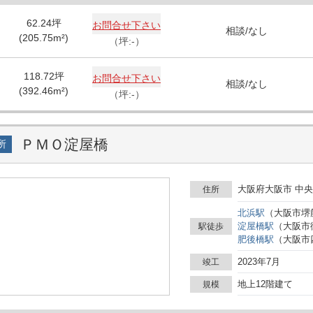
いた雰囲気です。このため、
62.24
坪
お問合せ下さい
ます。また、希少な分割区画
相談
/
なし
(
205.75
m²)
スレイアウトが可能です。 オフィス街に囲まれたWAKITA藤村御堂筋ビルは、ビジネ
（坪:-）
スの拠点を求める企業や起業
アクセスの良さと設備の充実
118.72
坪
お問合せ下さい
を満たすオフィススペースと
相談
/
なし
(
392.46
m²)
わせください。
（坪:-）
ＰＭＯ淀屋橋
所
大阪府大阪市 中央
住所
北浜
駅
（
大阪市堺
淀屋橋
駅
（
大阪市
駅徒歩
肥後橋
駅
（
大阪市
2023年7月
竣工
地上12階建て
規模