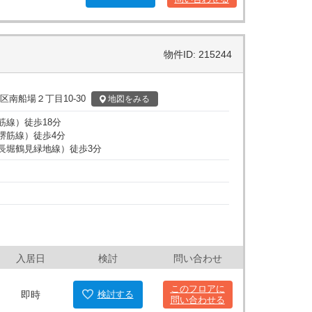
物件ID: 215244
区南船場２丁目10-30
地図
をみる
筋線
）
徒歩
18
分
堺筋線
）
徒歩
4
分
長堀鶴見緑地線
）
徒歩
3
分
入居日
検討
問い合わせ
このフロアに
即時
検討
する
問い合わせる