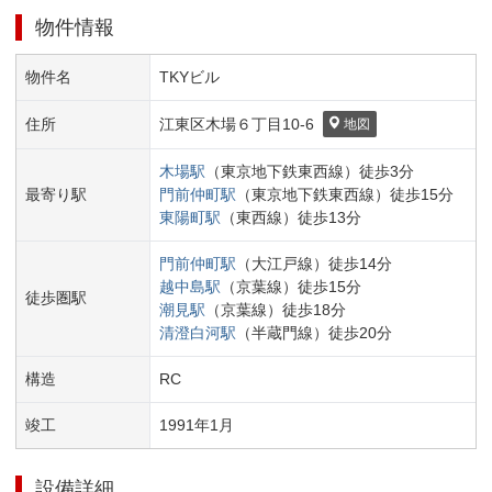
物件情報
物件名
TKYビル
住所
江東区
木場６丁目
10-6
地図
木場
駅
（
東京地下鉄東西線
）
徒歩
3
分
最寄り駅
門前仲町
駅
（
東京地下鉄東西線
）
徒歩
15
分
東陽町
駅
（
東西線
）
徒歩
13
分
門前仲町
駅
（
大江戸線
）
徒歩
14
分
越中島
駅
（
京葉線
）
徒歩
15
分
徒歩圏駅
潮見
駅
（
京葉線
）
徒歩
18
分
清澄白河
駅
（
半蔵門線
）
徒歩
20
分
構造
RC
竣工
1991
年
1
月
設備詳細