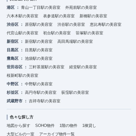
港区
青山一丁目駅の美容室
外苑前駅の美容室
六本木駅の美容室
表参道駅の美容室
新橋駅の美容室
渋谷区
原宿駅の美容室
渋谷駅の美容室
恵比寿駅の美容室
代官山駅の美容室
初台駅の美容室
笹塚駅の美容室
新宿区
新宿駅の美容室
高田馬場駅の美容室
目黒区
目黒駅の美容室
豊島区
池袋駅の美容室
世田谷区
三軒茶屋駅の美容室
経堂駅の美容室
桜新町駅の美容室
中野区
中野駅の美容室
杉並区
高円寺駅の美容室
荻窪駅の美容室
武蔵野市
吉祥寺駅の美容室
色々な探し方
地図から探す
SOHO物件
1階の物件
1棟貸し
大型ビルの一室
アーカイブ物件一覧