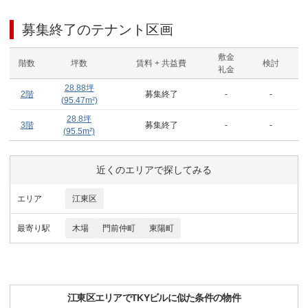
募集終了のテナント区画
敷金
階数
坪数
賃料 + 共益費
検討
礼金
28.88
坪
2階
募集終了
-
-
(
95.47
m²)
28.8
坪
3階
募集終了
-
-
(
95.5
m²)
近くのエリアで探してみる
エリア
江東区
最寄り駅
木場
門前仲町
東陽町
江東区
エリアで
TKYビル
に似た条件の物件