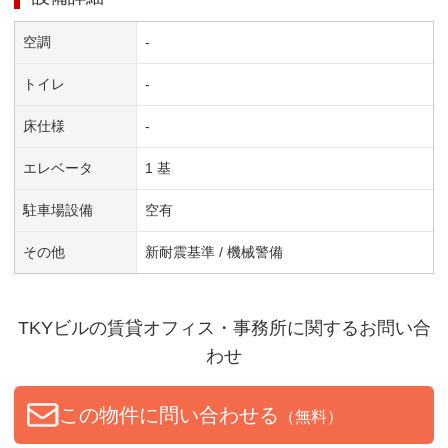
空調
-
トイレ
-
床仕様
-
エレベータ
1 基
駐車場設備
空有
その他
新耐震基準 / 機械警備
TKYビル
の賃貸オフィス・事務所に関するお問い合
わせ
この物件に問い合わせる
（無料）