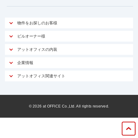
物件をお探しのお客様
アットオフィスが選ばれる理由
ビルオーナー様
安心への取り組み
オーナー様向けサービス
アットオフィスの内装
ご契約者様インタビュー
物件掲載依頼
サービス内容
オフィスお役立ちコラム
企業情報
マイソク作成
無料オフィスレイアウト作成
オフィス移転 用語集
会社概要
物件情報から成約賃料を予測
アットオフィス関連サイト
内装に関するよくある質問
オフィス移転スケジュール
スタッフ紹介
リーシングマネジメント
アットクリニック
内装に関するお問い合わせフォーム
オフィス移転に関するよくある質問
プライバシーポリシー
リノベーション
アットレジデンス
オフィス移転ガイド無料ダウンロード
サイトマップ
サブリース
ビルアド
©
2026
at OFFICE Co.,Ltd. All rights reserved.
居抜きで入居・退去
ニュース
空室対策に居抜きをすすめる理由
ベンチャー.jp
WEBフォームからお問い合わせ
ビルを売却してビジネス拡大
ベンチャー・フォーラム
賃料保証サービス
運営会社