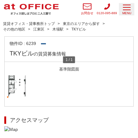
お問合せ
0120-095-889
MENU
賃貸オフィス・貸事務所トップ
東京のエリアから探す
その他の地区
江東区
木場駅
TKYビル
物件ID : 6239
TKYビル
の賃貸募集情報
1
/
1
基準階図面
アクセスマップ