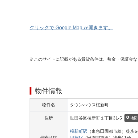
クリックで Google Map が開きます。
※このサイトに記載がある賃貸条件は、敷金・保証金な
物件情報
物件名
タウンハウス桜新町
住所
世田谷区
桜新町１丁目
31-5
地図
桜新町
駅
（
東急田園都市線
）
徒歩
6
最寄り駅
用賀
駅
（
田園都市線
）
徒歩
11
分