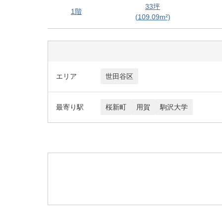
33
坪
1階
(
109.09
m²)
エリア
世田谷区
最寄り駅
桜新町
用賀
駒沢大学