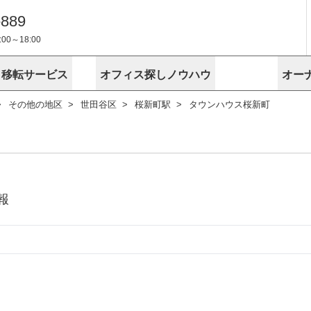
-889
0～18:00
・移転サービス
オフィス探しノウハウ
オー
その他の地区
世田谷区
桜新町駅
タウンハウス桜新町
物件掲載依頼
埼玉
千葉
スが選ばれる理由
空室
安心への取
に
無料オフィスレイアウト作成
スタッフ紹介
内装に関する
プライバシー
お困りの
成約賃料を予測
す
エリアから探す
エリアから
けサービス
オーナー様
ンタビュー
オフィスお
リノベーション
路線から探す
路線から探
空室対策に居抜きをすすめる理
 用語集
オフィス移
探す
こだわりから探す
こだわりか
考に探す
賃料相場を参考に探す
賃料相場を
ビル売却でビジネス拡大
ビル管理
に
報
東京本社
神奈川支店 横浜営業所
大阪支店 梅田営業所
介
お困りの
地図から探す
原状回復
地図から探
オーナー様
オフィス移転に関するお役立ちコンテンツ
ード
ニックを探す
埼玉のクリニックを探す
千葉のクリ
ビルアド
ベンチャー.jp