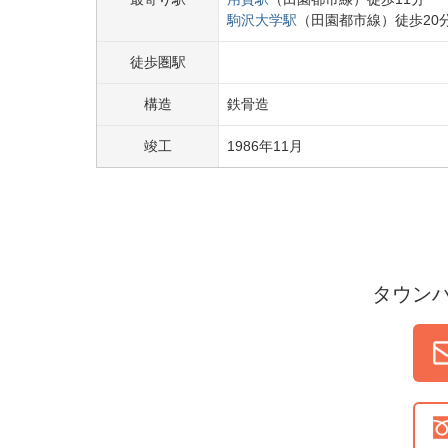
駒沢大学
駅
（
田園都市線
）
徒歩
20
徒歩圏駅
構造
鉄骨造
竣工
1986
年
11
月
タウン