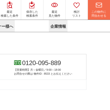
この物件に
最近
保存した
最近
検討
問合わせる
検索した条件
検索条件
見た物件
リスト
ナー様へ
企業情報
マイソク作成サービス
名古屋
り組み
よくある質問
ポリシー
内装に関するお問合せフォーム
ニュース
リーシングマネジメント
探す
エリアから探す
役立ちコラム
サブリース
す
路線から探す
由
転に関するよくある質問
ら探す
こだわりから探す
0120-095-889
参考に探す
賃料相場を参考に探す
賃料保証サービス
【営業時間】月～金曜日／9:00～18:00
す
蛍光灯の廃止に備えてLED化へ
地図から探す
お問合せの際は
物件ID : 8533
とお伝えください
ニックを探す
名古屋のクリニックを探す
ベンチャー・フォーラム