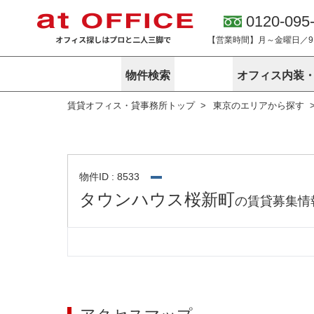
0120-095
【営業時間】月～金曜日／9:0
物件検索
オフィス内装
賃貸オフィス・貸事務所トップ
東京のエリアから探す
東京
神奈川
アットオフィ
サービス内容
会社概要
エリアから探す
エリアから探
オーナー様向
ご契約者様イ
オフィス内装・移転サービス
路線から探す
路線から探す
企業情報
オーナー様へ
オフィス移転
こだわりから探す
こだわりから
オフィス探しノウハウ
物件ID : 8533
賃料相場を参考に探す
賃料相場を参
タウンハウス桜新町
の賃貸募集情
オフィス紹
地図から探す
地図から探す
無料ダウンロ
居抜き物件特集
神奈川のクリ
アットオフィス関連サイト
居抜きで入居・退去
シェア・レンタルオフィス
アットクリニック
アットレジデンス
バーチャルオフィス
東京のクリニックを探す