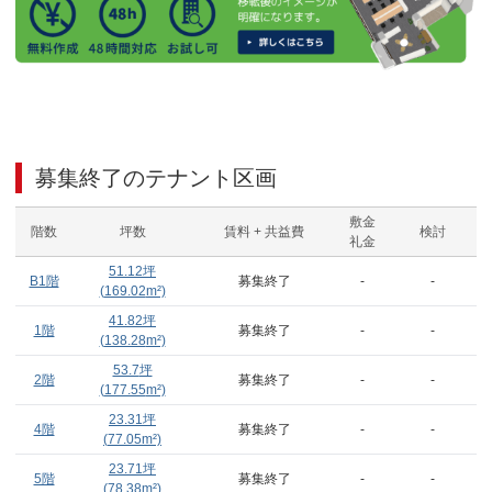
募集終了のテナント区画
敷金
階数
坪数
賃料 + 共益費
検討
礼金
51.12
坪
B1階
募集終了
-
-
(
169.02
m²)
41.82
坪
1階
募集終了
-
-
(
138.28
m²)
53.7
坪
2階
募集終了
-
-
(
177.55
m²)
23.31
坪
4階
募集終了
-
-
(
77.05
m²)
23.71
坪
5階
募集終了
-
-
(
78.38
m²)