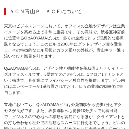
ＡＣＮ青山ＰＬＡＣＥ
について
東京のビジネスシーンにおいて、オフィスの立地やデザインは企業
イメージを高める上で非常に重要です。その意味で、渋谷区神宮前
に位置するQizAOYAMAビルは、多くの企業にとって理想的な選択
肢となるでしょう。このビルは2006年にグッドデザイン賞を受賞
し、その特徴的なビル形状とガラス張りの外観が、青山キラー通り
沿いでひと際目を引きます。

QizAOYAMAビルは、デザイン性と機能性を兼ね備えたデザイナー
ズオフィスビルです。5階建てのこのビルは、1フロア1テナントと
いう構造で、各企業にプライバシーと独自性を提供します。ビル内
にはエレベーターが1基設置されており、日々の業務の効率化に寄
与します。

立地においても、QizAOYAMAビルは外苑前駅から徒歩7分とアク
セスが良好です。また、表参道駅へも徒歩10分少々で到着可能
で、ビジネスの中心地への移動が容易になるほか、クライアントと
の打ち合わせや社外での活動もスムーズに行えるでしょう。ビルの
隣にはガソリンスタンドがあり、斜め向かいにナチュラルローソン