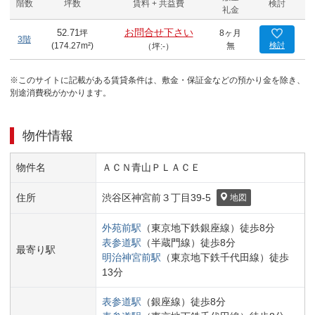
階数
坪数
賃料 + 共益費
検討
礼金
お問合せ下さい
52.71
坪
8ヶ月
3階
(
174.27
m²)
無
検討
（坪:-）
※このサイトに記載がある賃貸条件は、敷金・保証金などの預かり金を除き、
別途消費税がかかります。
物件情報
物件名
ＡＣＮ青山ＰＬＡＣＥ
住所
渋谷区
神宮前３丁目
39-5
地図
外苑前
駅
（
東京地下鉄銀座線
）
徒歩
8
分
表参道
駅
（
半蔵門線
）
徒歩
8
分
最寄り駅
明治神宮前
駅
（
東京地下鉄千代田線
）
徒歩
13
分
表参道
駅
（
銀座線
）
徒歩
8
分