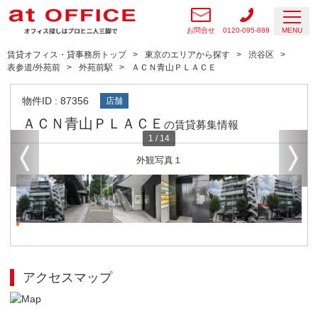
お問合せ
0120-095-889
MENU
賃貸オフィス・貸事務所トップ
東京のエリアから探す
渋谷区
表参道/外苑前
外苑前駅
ＡＣＮ青山ＰＬＡＣＥ
物件ID : 87356
店舗
ＡＣＮ青山ＰＬＡＣＥ
の賃貸募集情報
1
/
14
外観写真１
アクセスマップ