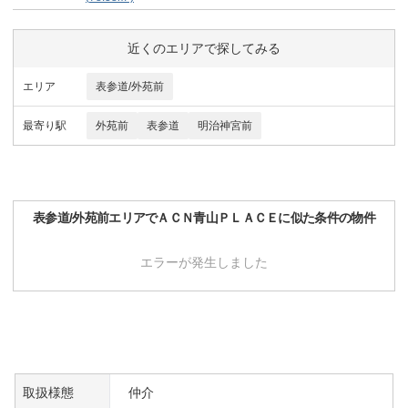
近くのエリアで探してみる
エリア
表参道/外苑前
最寄り駅
外苑前
表参道
明治神宮前
表参道/外苑前
エリアで
ＡＣＮ青山ＰＬＡＣＥ
に似た条件の物件
エラーが発生しました
取扱様態
仲介