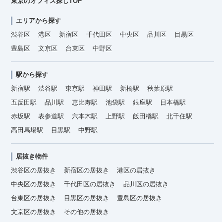
東京のオフィス探しTOP
エリアから探す
渋谷区
港区
新宿区
千代田区
中央区
品川区
目黒区
豊島区
文京区
台東区
中野区
駅から探す
新宿駅
渋谷駅
東京駅
神田駅
新橋駅
秋葉原駅
五反田駅
品川駅
恵比寿駅
池袋駅
銀座駅
日本橋駅
赤坂駅
表参道駅
六本木駅
上野駅
飯田橋駅
北千住駅
高田馬場駅
目黒駅
中野駅
居抜き物件
渋谷区の居抜き
新宿区の居抜き
港区の居抜き
中央区の居抜き
千代田区の居抜き
品川区の居抜き
台東区の居抜き
目黒区の居抜き
豊島区の居抜き
文京区の居抜き
その他の居抜き