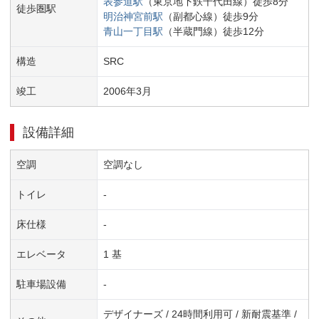
表参道
駅
（
東京地下鉄千代田線
）
徒歩
8
分
徒歩圏駅
明治神宮前
駅
（
副都心線
）
徒歩
9
分
青山一丁目
駅
（
半蔵門線
）
徒歩
12
分
構造
SRC
竣工
2006
年
3
月
設備詳細
空調
空調なし
トイレ
-
床仕様
-
エレベータ
1 基
駐車場設備
-
デザイナーズ / 24時間利用可 / 新耐震基準 /