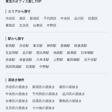
東京のオフィス探しTOP
エリアから探す
渋谷区
港区
新宿区
千代田区
中央区
品川区
目黒区
豊島区
文京区
台東区
中野区
駅から探す
新宿駅
渋谷駅
東京駅
神田駅
新橋駅
秋葉原駅
五反田駅
品川駅
恵比寿駅
池袋駅
銀座駅
日本橋駅
赤坂駅
表参道駅
六本木駅
上野駅
飯田橋駅
北千住駅
高田馬場駅
目黒駅
中野駅
居抜き物件
渋谷区の居抜き
新宿区の居抜き
港区の居抜き
中央区の居抜き
千代田区の居抜き
品川区の居抜き
台東区の居抜き
目黒区の居抜き
豊島区の居抜き
文京区の居抜き
その他の居抜き