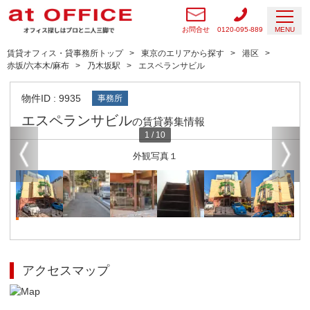
お問合せ
0120-095-889
MENU
賃貸オフィス・貸事務所トップ
東京のエリアから探す
港区
赤坂/六本木/麻布
乃木坂駅
エスペランサビル
物件ID : 9935
事務所
エスペランサビル
の賃貸募集情報
1
/
10
外観写真１
アクセスマップ