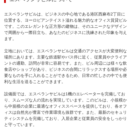
エスペランサビルは、ビジネスの中心地である港区西麻布2丁目に
位置する、ヨーロピアンテイスト溢れる魅力的なオフィス賃貸ビル
です。このエレガントな正方形の建物は、そのユニークなデザイン
で周囲から一際目立ち、あなたのビジネスに洗練された印象を与え
ます。

立地においては、エスペランサビルは交通のアクセスが大変便利な
場所にあります。主要な鉄道駅やバス停に近く、従業員やクライア
ントの通勤、訪問が非常に容易です。また、ビル周辺には様々な飲
食店やショップがあり、ビジネスの合間にリラックスする場所や必
要なものを手に入れることができるため、日常の忙しさの中でも便
利な生活を送ることができます。

設備面では、エスペランサビルは1機のエレベーターを完備してお
り、スムーズな人の流れを実現しています。このビルは、小規模か
ら中規模の企業に最適なオフィススペースを提供しており、各オフ
ィスは自然光が豊富で作業環境も抜群です。また、最新のセキュリ
ティシステムを完備しており、入居企業と従業員の安全をしっかり
と守っています。
