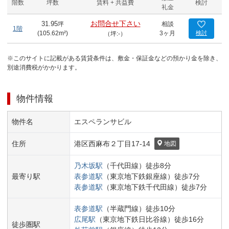
階数
坪数
賃料 + 共益費
検討
礼金
お問合せ下さい
31.95
坪
相談
1階
(
105.62
m²)
3ヶ月
検討
（坪:-）
※このサイトに記載がある賃貸条件は、敷金・保証金などの預かり金を除き、
別途消費税がかかります。
物件情報
物件名
エスペランサビル
住所
港区
西麻布２丁目
17-14
地図
乃木坂
駅
（
千代田線
）
徒歩
8
分
最寄り駅
表参道
駅
（
東京地下鉄銀座線
）
徒歩
7
分
表参道
駅
（
東京地下鉄千代田線
）
徒歩
7
分
表参道
駅
（
半蔵門線
）
徒歩
10
分
広尾
駅
（
東京地下鉄日比谷線
）
徒歩
16
分
徒歩圏駅