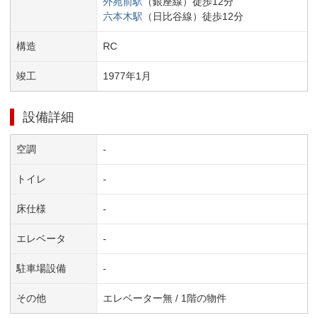
外苑前
駅
（
銀座線
）
徒歩
12
分
六本木
駅
（
日比谷線
）
徒歩
12
分
構造
RC
竣工
1977
年
1
月
設備詳細
空調
-
トイレ
-
床仕様
-
エレベータ
-
駐車場設備
-
その他
エレベーター無 / 1階の物件