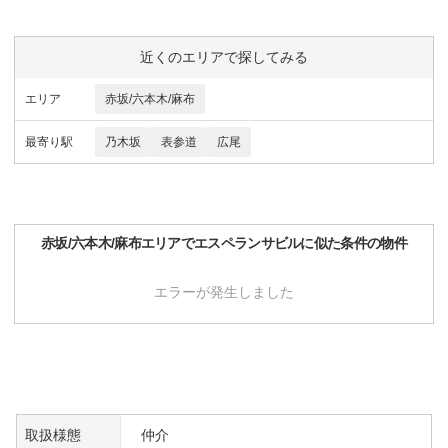
近くのエリアで探してみる
エリア
赤坂/六本木/麻布
最寄り駅
乃木坂
表参道
広尾
赤坂/六本木/麻布
エリアで
エスペランサビル
に似た条件の物件
エラーが発生しました
取扱様態
仲介