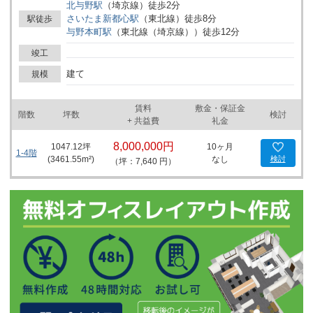
北与野
駅
（
埼京線
）
徒歩
2
分
しやすい環境です。建物の所在する上落合２丁目は、ビジネスや事
さいたま新都心
駅
（
東北線
）
徒歩
8
分
駅徒歩
務所利用を想定した拠点としても利用が考えられ、採用活動や来客
与野本町
駅
（
東北線（埼京線）
）
徒歩
12
分
対応にも対応できる立地条件です。ご検討の事業内容やワークスタ
イルに合わせて利用をお考えいただけます。詳細はお問い合わせく
竣工
ださい。
建て
規模
賃料
敷金・保証金
階数
坪数
検討
+ 共益費
礼金
8,000,000円
1047.12
坪
10ヶ月
1-4階
(
3461.55
m²)
なし
検討
（坪：7,640 円）