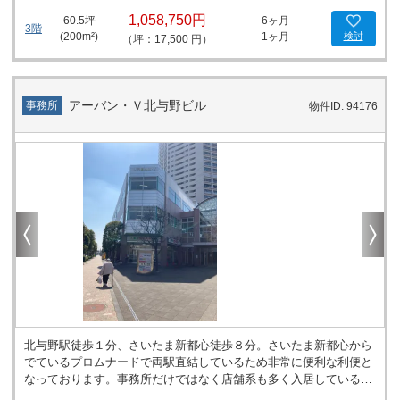
1,058,750円
60.5
坪
6ヶ月
3階
(
200
m²)
1ヶ月
検討
（坪：17,500 円）
アーバン・Ｖ北与野ビル
事務所
物件ID: 94176
北与野駅徒歩１分、さいたま新都心徒歩８分。さいたま新都心から
でているプロムナードで両駅直結しているため非常に便利な利便と
なっております。事務所だけではなく店舗系も多く入居している建
物です。平成１３年築で周辺にはオフィスビルが少ないため１００