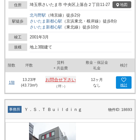
坪を超える物件は非常に希少価値が高く、１階店舗区画は路面に面
埼玉県さいたま市 中央区上落合２丁目11-27
地図
住所
しており直接の出入り口もあるため店舗には最適です。ビルのエン
北与野
駅
（
埼京線
）
徒歩
2
分
トランスも広くは出入もしやすい物件となっております。基準階は
さいたま新都心
駅
（
京浜東北・根岸線
）
徒歩
8
分
駅徒歩
天井２７００ｍｍで開放感もございます。個別空調、２４時間使
さいたま新都心
駅
（
東北線
）
徒歩
10
分
用、機械警部など設備も充実しております。
2001年3月
竣工
地上3階建て
規模
賃料
敷金・保証金
階数
坪数
検討
+ 共益費
礼金
お問合せ下さい
13.23
坪
12ヶ月
1階
(
43.73
m²)
なし
検討
（坪:-）
Ｙ．Ｓ．Ｔ Ｂｕｉｌｄｉｎｇ
事務所
物件ID: 18693