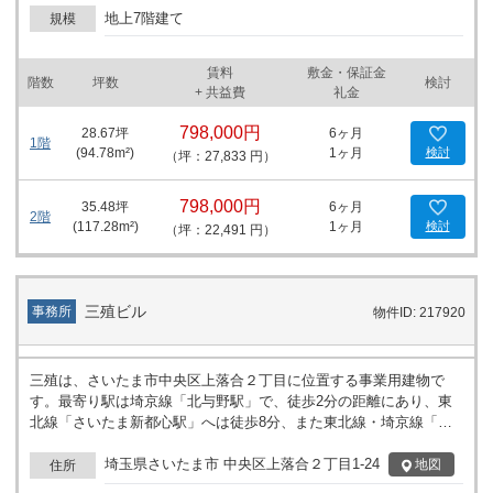
地上7階建て
都市型の医療サービス拠点としての展開を計画しやすい立地環境で
規模
す。地域医療や専門クリニックなど、様々な事業計画に合わせてご
検討いただけます。 詳細はお問い合わせください。
賃料
敷金・保証金
階数
坪数
検討
+ 共益費
礼金
798,000円
28.67
坪
6ヶ月
1階
(
94.78
m²)
1ヶ月
検討
（坪：27,833 円）
798,000円
35.48
坪
6ヶ月
2階
(
117.28
m²)
1ヶ月
検討
（坪：22,491 円）
三殖ビル
事務所
物件ID: 217920
三殖は、さいたま市中央区上落合２丁目に位置する事業用建物で
す。最寄り駅は埼京線「北与野駅」で、徒歩2分の距離にあり、東
北線「さいたま新都心駅」へは徒歩8分、また東北線・埼京線「与
野本町駅」も利用でき、徒歩12分となっています。複数の駅が徒歩
圏内にあるため、異なる路線を利用した移動が可能です。建物周辺
埼玉県さいたま市 中央区上落合２丁目1-24
地図
住所
にはオフィスや商業施設が点在しており、近隣のエリアでの活動も