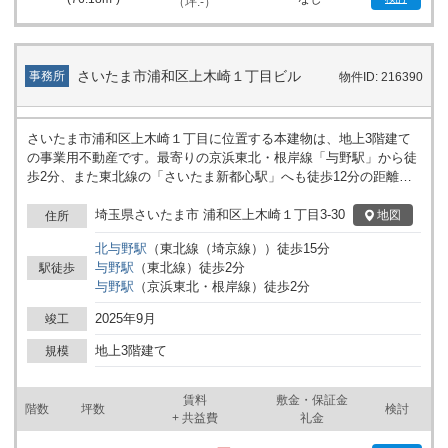
（坪:-）
さいたま市浦和区上木崎１丁目ビル
事務所
物件ID: 216390
さいたま市浦和区上木崎１丁目に位置する本建物は、地上3階建て
の事業用不動産です。最寄りの京浜東北・根岸線「与野駅」から徒
歩2分、また東北線の「さいたま新都心駅」へも徒歩12分の距離に
あります。複数の駅からアクセス可能な立地となっており、交通機
関を利用する来訪者や従業員の動線を考慮した拠点として検討でき
埼玉県さいたま市 浦和区上木崎１丁目3-30
地図
住所
ます。 建物の構成は3層で、1フロアごとに用途の切り分けや動線
北与野
駅
（
東北線（埼京線）
）
徒歩
15
分
計画がしやすい点が特徴です。区画によっては、事務所としての利
与野
駅
（
東北線
）
徒歩
2
分
駅徒歩
用や、各業務部門ごとの分割使用にも対応しやすい構造となってい
与野
駅
（
京浜東北・根岸線
）
徒歩
2
分
ます。周囲には住宅や商業施設が点在しており、周辺環境との調和
も図りやすいエリアです。 2025年9月竣工予定で、築年数1年以内
2025年9月
竣工
のタイミングでの利用開始が可能です。新たな拠点や事業所の開設
を検討されている法人のお客様にとって、計画段階から移転・開設
地上3階建て
規模
スケジュールを立てやすい物件情報となっています。 詳細はお問い
合わせください。
賃料
敷金・保証金
階数
坪数
検討
+ 共益費
礼金