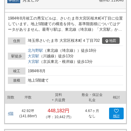
秀宝ビル
事務所
物件ID: 219046
1984年8月竣工の秀宝ビルは、さいたま市大宮区桜木町4丁目に位置
しています。地上5階建ての構造を持ち、基準階面積についてはデ
ータがありません。最寄り駅は、東北線（埼京線）「大宮駅」から
徒歩8分、上越新幹線「大宮駅」から徒歩8分、京浜東北・根岸線
「大宮駅」から徒歩13分と、複数路線の大宮駅が利用可能です。
埼玉県さいたま市 大宮区桜木町４丁目702
地図
住所
北与野
駅
（
東北線（埼京線）
）
徒歩
18
分
大宮
駅
（
川越線
）
徒歩
13
分
駅徒歩
大宮
駅
（
京浜東北・根岸線
）
徒歩
13
分
1984年8月
竣工
地上5階建て
規模
賃料
敷金・保証金
階数
坪数
検討
+ 共益費
礼金
448,182円
42.92
坪
4.67ヶ月
4階
(
141.88
m²)
なし
検討
（坪：10,442 円）