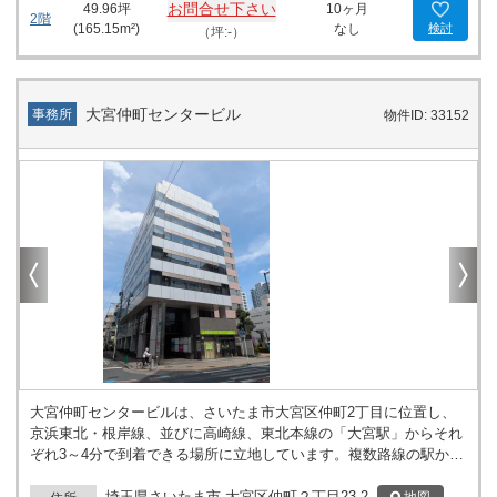
お問合せ下さい
49.96
坪
10ヶ月
の宿泊にも便利です。埼玉県内でも最高層の客室を備えており、快
2階
(
165.15
m²)
なし
検討
（坪:-）
適性、安全、安心を重視した施設が整っています。 周辺には「大宮
ソニックシティ」や「さいたまスーパーアリーナ」などの大型施設
があり、ビジネスミーティングやイベント参加の拠点としても最適
です。また、周囲には多くの商業施設や公園が点在しており、ラン
大宮仲町センタービル
事務所
物件ID: 33152
チや仕事後のリフレッシュにも困りません。 アドグレイス大宮は、
ビジネスの拠点としての利便性と快適性を兼ね備えた物件です。新
たなオフィスの開設や移転を検討されている方に、ぜひおすすめし
たい物件です。この素晴らしい立地と環境で、ビジネスの更なる成
長を実現してください。
大宮仲町センタービルは、さいたま市大宮区仲町2丁目に位置し、
京浜東北・根岸線、並びに高崎線、東北本線の「大宮駅」からそれ
ぞれ3～4分で到着できる場所に立地しています。複数路線の駅から
程近い環境は、来訪者や従業員の方々にとって訪れやすい立地条件
を構成しています。 本ビルは地上9階建てで、エレベーターは2基
埼玉県さいたま市 大宮区仲町２丁目23-2