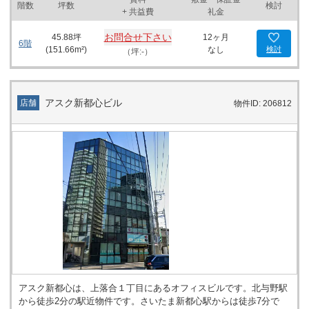
スに設置されており、プライバシーも確保されています。さらに、
階数
坪数
検討
+ 共益費
礼金
光ファイバーが引き込まれており、快適なインターネット環境が整
っています。 大宮駅周辺は、ビジネスの利便性が高いエリアです。
お問合せ下さい
45.88
坪
12ヶ月
金融機関としては群馬銀行大宮支店や第四銀行大宮支店が近隣にあ
6階
(
151.66
m²)
なし
検討
（坪:-）
り、ビジネスに必要な金融手続きもスムーズに行えます。商業施設
や飲食店も充実しており、ランチやアフターファイブの選択肢も豊
富です。さらに、大宮駅は複数の路線が交差するターミナル駅であ
り、東京方面へのアクセスも良好です。 大宮下町1丁目ビルは、そ
アスク新都心ビル
店舗
物件ID: 206812
の優れた立地と充実した設備により、開業やオフィスの開設・移転
を考えている企業にとって理想的な物件です。ビジネスの拠点とし
てこの物件を選ぶことで、利便性の高さと快適なオフィス環境を享
受することができます。大宮エリアの活気あるビジネス環境を背景
に、さらなる成長と成功を目指してみませんか。
アスク新都心は、上落合１丁目にあるオフィスビルです。北与野駅
から徒歩2分の駅近物件です。さいたま新都心駅からは徒歩7分で