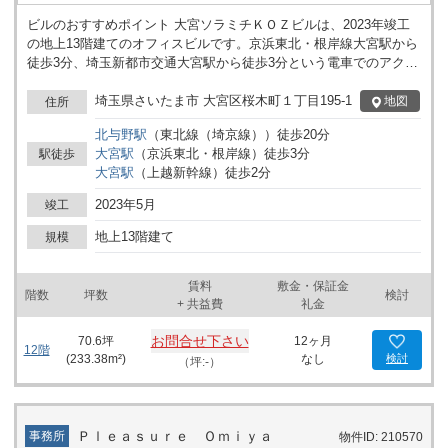
ビルのおすすめポイント 大宮ソラミチＫＯＺビルは、2023年竣工
の地上13階建てのオフィスビルです。京浜東北・根岸線大宮駅から
徒歩3分、埼玉新都市交通大宮駅から徒歩3分という電車でのアクセ
スも良好な物件です。駐車場はありませんが、大宮駅が近いため周
辺にはパーキングが点在します。ビルのエレベーターは7機ありま
埼玉県さいたま市 大宮区桜木町１丁目195-1
地図
住所
す。
北与野
駅
（
東北線（埼京線）
）
徒歩
20
分
大宮
駅
（
京浜東北・根岸線
）
徒歩
3
分
駅徒歩
大宮
駅
（
上越新幹線
）
徒歩
2
分
2023年5月
竣工
地上13階建て
規模
賃料
敷金・保証金
階数
坪数
検討
+ 共益費
礼金
お問合せ下さい
70.6
坪
12ヶ月
12階
(
233.38
m²)
なし
検討
（坪:-）
Ｐｌｅａｓｕｒｅ Ｏｍｉｙａ
事務所
物件ID: 210570