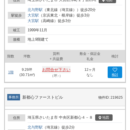
地図
住所
設置されています。エレベーターの複数設置により、各フロアへの
北与野
駅
（
東北線（埼京線）
）
徒歩
20
分
移動がスムーズとなる設計です。オフィスの利用にあたっては、光
大宮
駅
（
京浜東北・根岸線
）
徒歩
3
分
駅徒歩
ファイバーによる通信環境や機械警備システムが備えられており、
大宮
駅
（
高崎線
）
徒歩
3
分
日々の業務活動を支えます。また、建物は新耐震基準に適合してお
り、機械式駐車場も整備されていますので、車による通勤や業務車
1999年11月
竣工
両の利用も可能です。 周辺にはビジネスや生活関連のさまざまな施
設が点在しており、オフィスワーカーの日常業務やワークスタイル
地上9階建て
規模
をサポートする環境が整っています。各種企業のオフィスや事業拠
点としての利用イメージが想定される建物です。詳細はお問い合わ
賃料
敷金・保証金
せください。
階数
坪数
検討
+ 共益費
礼金
お問合せ下さい
9.29
坪
12ヶ月
1階
(
30.71
m²)
なし
検討
（坪:-）
新都心ファーストビル
事務所
物件ID: 219625
埼玉県さいたま市 中央区新都心４－８
地図
住所
北与野
駅
（
埼京線
）
徒歩
2
分