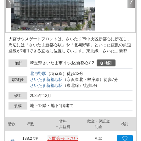
大宮サウスゲートフロントは、さいたま市中央区新都心に所在し、
周辺には「さいたま新都心駅」や「北与野駅」といった複数の鉄道
路線が利用できる立地に位置しています。東北線「さいたま新都心
駅」からは徒歩5分、京浜東北・根岸線「さいたま新都心駅」から
は徒歩7分、埼京線「北与野駅」からは徒歩12分となっており、複
埼玉県さいたま市 中央区新都心7-2
地図
住所
数の路線を使った移動が想定される事業活動にも活用が期待できま
北与野
駅
（
埼京線
）
徒歩
12
分
す。 建物は地上12階、地下1階構造となっており、事業規模や用途
さいたま新都心
駅
（
京浜東北・根岸線
）
徒歩
7
分
駅徒歩
に合わせてフロアの使い方を計画しやすい点が特長です。基準階面
さいたま新都心
駅
（
東北線
）
徒歩
5
分
積は499.97㎡で、ワンフロアでレイアウトを工夫しやすい広さで
す。8基のエレベーターが設置されており、フロア間の移動や稼働
2025年12月
竣工
が多い業務にも対応しやすい構造となっています。オフィスの他、
多人数の利用や分割レイアウトを検討する場面にも利用することが
地上12階・地下1階建て
規模
できます。 建物の規模や立地条件から、事務所・事業所など法人用
途を検討される際には様々なイメージが広がります。詳細はお問い
賃料
敷金・保証金
合わせください。
階数
坪数
検討
+ 共益費
礼金
お問合せ下さい
138.27
坪
相談