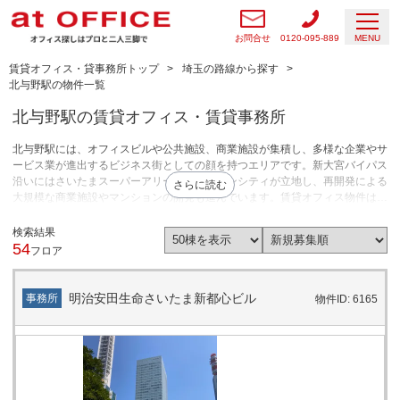
お問合せ
0120-095-889
MENU
賃貸オフィス・貸事務所トップ
埼玉の路線から探す
北与野駅の物件一覧
北与野駅の賃貸オフィス・賃貸事務所
北与野駅には、オフィスビルや公共施設、商業施設が集積し、多様な企業やサ
ービス業が進出するビジネス街としての顔を持つエリアです。新大宮バイパス
沿いにはさいたまスーパーアリーナやコクーンシティが立地し、再開発による
さらに読む
大規模な商業施設やマンションの開発も進んでいます。賃貸オフィス物件はも
ちろん、飲食店やクリニック、学習塾、物販店舗など幅広い業種のテナントニ
ーズに対応しています。店舗用途・オフィス用途いずれにも適したエリアで
検索結果
す。
54
フロア
明治安田生命さいたま新都心ビル
事務所
物件ID: 6165