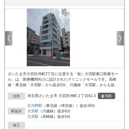
さいたま市大宮区仲町2丁目に位置する「仮）大宮駅東口医療モー
ル」は、医療機関向けに設計されたクリニックモールです。高崎
線・東北線「大宮駅」から徒歩5分、川越線「大宮駅」からも徒歩6
分の距離にあり、複数路線を利用できる点が特徴です。 この建物は
地上7階建てで、各階のレイアウトや動線が医療機関の用途に合わ
埼玉県さいたま市 大宮区仲町２丁目61-3
地図
住所
せて設計されています。クリニックモールとしての機能性が考慮さ
北与野
駅
（
東北線（埼京線）
）
徒歩
19
分
れており、診療所やクリニックの開設を検討されている法人様にと
大宮
駅
（
川越線
）
徒歩
6
分
駅徒歩
って、用途に応じた空間構成が可能です。複数のクリニックが入居
大宮
駅
（
高崎線
）
徒歩
5
分
する建物として、共用部分やフロアごとの利用イメージも明確に想
定されており、専門性に応じた区画の使い分けがしやすい造りとな
竣工
っています。 周辺は商業施設やオフィスが集まるエリアに位置し、