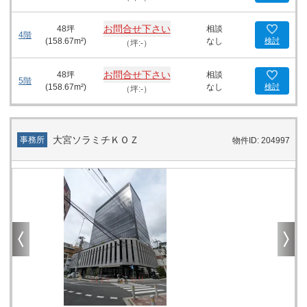
お問合せ下さい
48
坪
相談
4階
(
158.67
m²)
なし
検討
（坪:-）
お問合せ下さい
48
坪
相談
5階
(
158.67
m²)
なし
検討
（坪:-）
大宮ソラミチＫＯＺ
事務所
物件ID: 204997