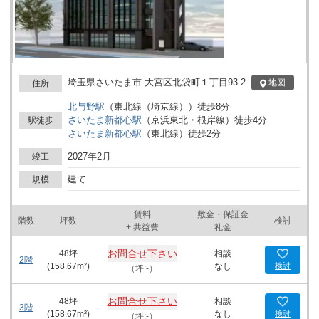
埼玉県さいたま市 大宮区北袋町１丁目93-2
地図
住所
北与野
駅
（
東北線（埼京線）
）
徒歩
8
分
さいたま新都心
駅
（
京浜東北・根岸線
）
徒歩
4
分
駅徒歩
さいたま新都心
駅
（
東北線
）
徒歩
2
分
2027年2月
竣工
建て
規模
賃料
敷金・保証金
階数
坪数
検討
+ 共益費
礼金
お問合せ下さい
48
坪
相談
2階
(
158.67
m²)
なし
検討
（坪:-）
お問合せ下さい
48
坪
相談
3階
(
158.67
m²)
なし
検討
（坪:-）