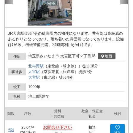
JR大宮駅徒歩7分の徒歩圏内の物件になります。共有部は高級感の
ある作りとなっており、落ち着いた雰囲気になっております。設備
はOA床、機械警備完備。24時間利用が可能です。
埼玉県さいたま市 大宮区下町２丁目18
地図
住所
北与野
駅
（
東北線（埼京線）
）
徒歩
18
分
大宮
駅
（
京浜東北・根岸線
）
徒歩
7
分
駅徒歩
大宮
駅
（
東北線
）
徒歩
4
分
1999年
竣工
地上8階建て
規模
賃料
敷金・保証金
階数
坪数
検討
+ 共益費
礼金
お問合せ下さい
23.04
坪
相談
5階
(
76.18
m²)
なし
検討