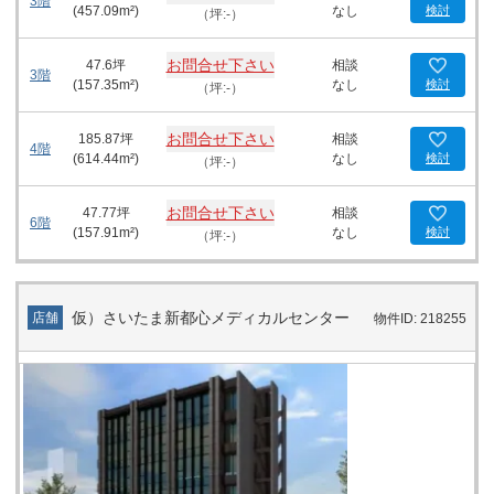
3階
(
457.09
m²)
なし
検討
（坪:-）
お問合せ下さい
47.6
坪
相談
3階
(
157.35
m²)
なし
検討
（坪:-）
お問合せ下さい
185.87
坪
相談
4階
(
614.44
m²)
なし
検討
（坪:-）
お問合せ下さい
47.77
坪
相談
6階
(
157.91
m²)
なし
検討
（坪:-）
仮）さいたま新都心メディカルセンター
店舗
物件ID: 218255