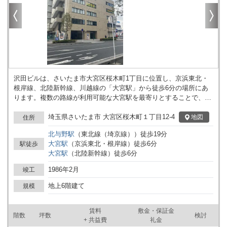
沢田ビルは、さいたま市大宮区桜木町1丁目に位置し、京浜東北・
根岸線、北陸新幹線、川越線の「大宮駅」から徒歩6分の場所にあ
ります。複数の路線が利用可能な大宮駅を最寄りとすることで、都
心や周辺地域からのアクセスが確保されています。建物は地上6階
建てで、1基のエレベーターを備えています。オフィスや事務所な
埼玉県さいたま市 大宮区桜木町１丁目12-4
地図
住所
ど法人の用途に適しており、基準階ごとに機能的なレイアウトを検
北与野
駅
（
東北線（埼京線）
）
徒歩
19
分
討しやすい構造です。機械式駐車場が整備されているため、車両を
大宮
駅
（
京浜東北・根岸線
）
徒歩
6
分
駅徒歩
利用する場合にも対応が可能です。また、光ファイバーを導入して
大宮
駅
（
北陸新幹線
）
徒歩
6
分
いることから、通信環境の整備が図られています。新耐震基準に適
合した構造となっており、安心感を確保したい利用者にも検討いた
1986年2月
竣工
だけます。駅近くの落ち着いたエリアに立地し、周辺には多様な店
舗やサービス施設が点在しています。詳細はお問い合わせくださ
地上6階建て
規模
い。
賃料
敷金・保証金
階数
坪数
検討
+ 共益費
礼金