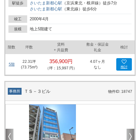
さいたま新都心
駅
（
京浜東北・根岸線
）
徒歩
7
分
駅徒歩
さいたま新都心
駅
（
東北線
）
徒歩
6
分
2000年4月
竣工
地上5階建て
規模
賃料
敷金・保証金
階数
坪数
検討
+ 共益費
礼金
356,900円
22.31
坪
4.07ヶ月
5階
(
73.75
m²)
なし
検討
（坪：15,997 円）
ＴＳ－３ビル
事務所
物件ID: 18747