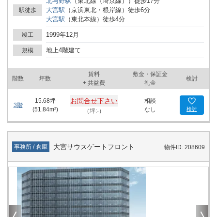
北与野
駅
（
東北線（埼京線）
）
徒歩
17
分
ペースとしてはもちろん、来客対応や会議スペースの設置など多様
大宮
駅
（
京浜東北・根岸線
）
徒歩
6
分
駅徒歩
なビジネスシーンに対応できます。大宮駅からのアクセスのしやす
大宮
駅
（
東北本線
）
徒歩
4
分
さにより、社員や来客の来訪もスムーズで、地元企業はもとより、
近隣都市からの利用も視野に入れることができます。オフィス空間
1999年12月
竣工
をお探しの法人様に、さまざまな事業活動の拠点としてご検討いた
だける建物です。詳細はお問い合わせください。
地上4階建て
規模
賃料
敷金・保証金
階数
坪数
検討
+ 共益費
礼金
お問合せ下さい
15.68
坪
相談
3階
(
51.84
m²)
なし
検討
（坪:-）
大宮サウスゲートフロント
事務所 / 倉庫
物件ID: 208609