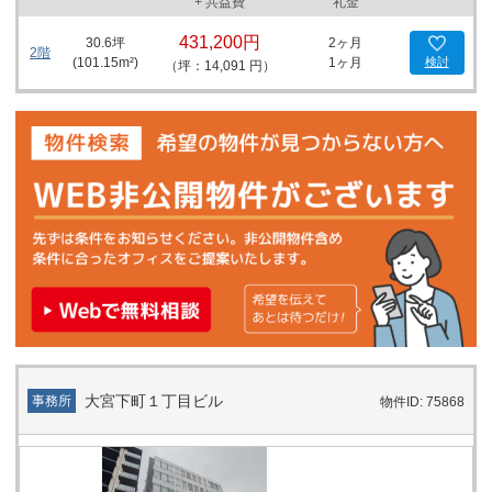
+ 共益費
礼金
431,200円
30.6
坪
2ヶ月
2階
(
101.15
m²)
1ヶ月
検討
（坪：14,091 円）
大宮下町１丁目ビル
事務所
物件ID: 75868