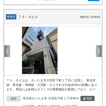
ＴＳ－６ビル
事務所
物件ID: 204649
ＴＳ－６ビルは、さいたま市大宮区下町１丁目に位置し、東北本
線・東北線・高崎線「大宮駅」からそれぞれ徒歩4分の距離にあり
ます。周辺には多様なオフィスや商業施設が集積しており、ビジネ
スの拠点としてご検討いただけます。建物は地上4階建てで、エレ
ベーター1基を備えており、フロア間の移動もスムーズです。用途
埼玉県さいたま市 大宮区下町１丁目40-4
地図
住所
にあわせてフロアの活用が可能な構造となっているため、ワークス