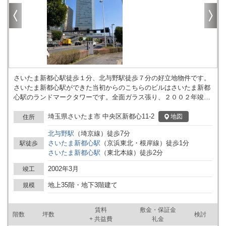
さいたま新都心駅徒歩１分、北与野駅徒歩７分の好立地物件です。
さいたま新都心駅ができた当初からのこちらのビルはさいたま新都
心駅のランドマークタワーです。全面ガラス張り、２００２年竣
工、地上３５階地下３階建ての高層物件となっております。駅から
２階エントランスはほぼ直結にちかく、エントランスは吹き抜けと
埼玉県さいたま市 中央区新都心11-2
地図
住所
なっており広々としたスペースとなっております。１階には店舗系
北与野
駅
（
埼京線
）
徒歩
7
分
が入居しており３階より上がオフィスフロアとなっております。最
さいたま新都心
駅
（
京浜東北・根岸線
）
徒歩
1
分
駅徒歩
先端の設備が整い、室内からの眺望や周囲を圧倒する建物はさいた
さいたま新都心
駅
（
東北本線
）
徒歩
2
分
まスーパーアリーナとも近く視認性抜群の建物となっております。
2002年3月
竣工
地上35階・地下3階建て
規模
賃料
敷金・保証金
階数
坪数
検討
+ 共益費
礼金