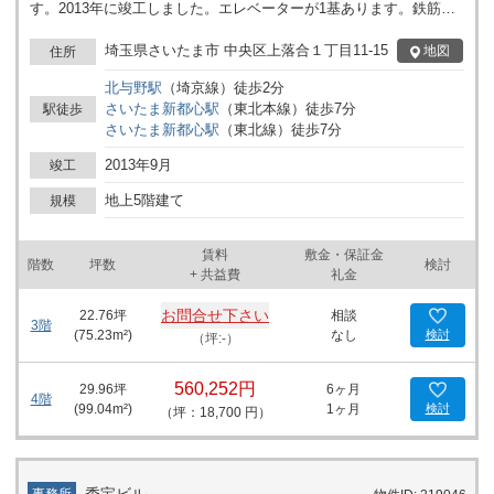
す。2013年に竣工しました。エレベーターが1基あります。鉄筋コ
ンクリート造により耐震性に優れています。セキュリティ設備があ
ります。周辺にはドラッグストアや飲食店、トヨタカローラがあり
埼玉県さいたま市 中央区上落合１丁目11-15
地図
住所
ます。近隣には線路やショップビルがあり、大通りに面しているた
北与野
駅
（
埼京線
）
徒歩
2
分
め車通りの多いエリアです。
さいたま新都心
駅
（
東北本線
）
徒歩
7
分
駅徒歩
さいたま新都心
駅
（
東北線
）
徒歩
7
分
2013年9月
竣工
地上5階建て
規模
賃料
敷金・保証金
階数
坪数
検討
+ 共益費
礼金
お問合せ下さい
22.76
坪
相談
3階
(
75.23
m²)
なし
検討
（坪:-）
560,252円
29.96
坪
6ヶ月
4階
(
99.04
m²)
1ヶ月
検討
（坪：18,700 円）