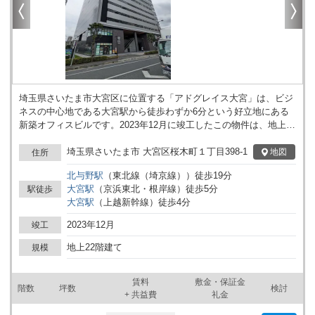
埼玉県さいたま市大宮区に位置する「アドグレイス大宮」は、ビジ
ネスの中心地である大宮駅から徒歩わずか6分という好立地にある
新築オフィスビルです。2023年12月に竣工したこの物件は、地上22
階建ての鉄骨造で、制震構造を採用しており、安全性と耐震性に優
れた設計となっています。 アドグレイス大宮の魅力は、その利便性
埼玉県さいたま市 大宮区桜木町１丁目398-1
地図
住所
と周辺環境の豊かさにあります。大宮駅は埼京線、東北本線、湘南
北与野
駅
（
東北線（埼京線）
）
徒歩
19
分
新宿ラインなど多くの路線が乗り入れており、東京や他の主要都市
大宮
駅
（
京浜東北・根岸線
）
徒歩
5
分
駅徒歩
へのアクセスが非常に便利です。さらに、新幹線の停車駅でもある
大宮
駅
（
上越新幹線
）
徒歩
4
分
ため、全国各地への出張や移動もスムーズに行えます。 物件の1、
2階にはコンビニエンスストアや薬局、クリニックなどの商業施設
2023年12月
竣工
が充実しており、オフィスワーカーの日常の利便性をサポートしま
す。3〜6階は自走式立体駐車場として設計されており、車での通勤
地上22階建て
規模
にも対応可能です。7～12階は広々としたオフィスフロアとなって
おり、基準階面積は約519.83坪（1,718.45m2）と大規模なスペース
賃料
敷金・保証金
を提供。快適な個別空調システムにより、四季を通じて快適なビジ
階数
坪数
検討
+ 共益費
礼金
ネス環境を提供します。 さらに、14～22階には「ダイワロイネッ
トホテル大宮西口」が入居しており、ビジネスパートナーや訪問者