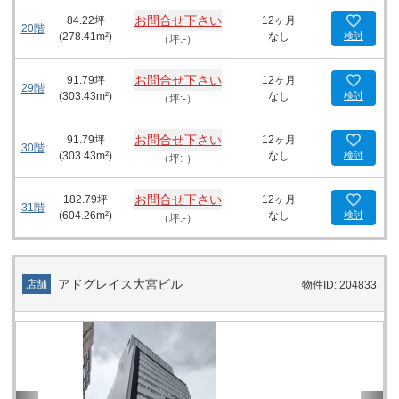
お問合せ下さい
84.22
坪
12ヶ月
20階
(
278.41
m²)
なし
検討
（坪:-）
お問合せ下さい
91.79
坪
12ヶ月
29階
(
303.43
m²)
なし
検討
（坪:-）
お問合せ下さい
91.79
坪
12ヶ月
30階
(
303.43
m²)
なし
検討
（坪:-）
お問合せ下さい
182.79
坪
12ヶ月
31階
(
604.26
m²)
なし
検討
（坪:-）
アドグレイス大宮ビル
店舗
物件ID: 204833