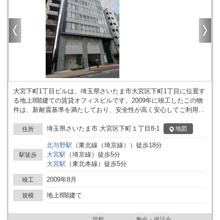
大宮下町1丁目ビルは、埼玉県さいたま市大宮区下町1丁目に位置す
る地上8階建ての賃貸オフィスビルです。2009年に竣工したこの物
件は、新耐震基準を満たしており、安全性が高く安心してご利用い
ただけます。大宮駅から徒歩5分という優れた立地は、通勤やビジ
ネスの拠点として非常に魅力的です。 このビルは鉄骨プレキャスト
埼玉県さいたま市 大宮区下町１丁目8-1
地図
住所
（HPC）構造で、耐久性とデザイン性に優れています。基準階は約
北与野
駅
（
東北線（埼京線）
）
徒歩
18
分
88坪の広さがあり、天井高は2800㎜と開放感があります。床は
大宮
駅
（
埼京線
）
徒歩
5
分
駅徒歩
100mmのOAフロア仕様で、オフィスレイアウトの自由度が高く、
大宮
駅
（
東北本線
）
徒歩
5
分
さまざまなビジネスニーズに対応可能です。各階には個別空調が設
置されており、季節を問わず快適なオフィス環境を提供します。 設
2009年8月
竣工
備面では、24時間対応の機械警備が導入されており、セキュリティ
も万全です。エレベーターは3基設置されているため、移動もスム
地上8階建て
規模
ーズです。駐車場は平面式で15台、機械式立体駐車場で44台を収容
可能で、車での通勤にも便利です。トイレは男女別で、共用スペー
賃料
敷金・保証金