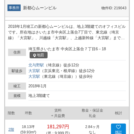
新都心ムーンビル
事務所
物件ID: 219043
2018年1月竣工の新都心ムーンビルは、地上3階建てのオフィスビル
です。所在地はさいたま市中央区上落合7丁目で、東北線（埼京
線）「大宮駅」、川越線「大宮駅」、上越新幹線「大宮駅」まで徒
歩9分と、複数路線の大宮駅が利用可能な立地です。
埼玉県さいたま市 中央区上落合７丁目6－18
住所
地図
北与野
駅
（
埼京線
）
徒歩
12
分
大宮
駅
（
京浜東北・根岸線
）
徒歩
12
分
駅徒歩
大宮
駅
（
東北線（埼京線）
）
徒歩
9
分
2018年1月
竣工
地上3階建て
規模
賃料
敷金・保証金
階数
坪数
検討
+ 共益費
礼金
181,297円
18.13
坪
2.84ヶ月
2階
(
59.93
m²)
なし
検討
（坪：9,999 円）