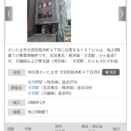
さいたま市大宮区桜木町４丁目に位置するＹＳＴビルは、地上5階
建ての事業用物件です。京浜東北・根岸線「大宮駅」から徒歩7
分、川越線および東北線（埼京線）「大宮駅」からもそれぞれ徒歩
8分の距離にあり、複数路線が利用可能な点が特徴です。ビルには
平置き駐車場が設けられており、車での来館や業務用途において活
埼玉県さいたま市 大宮区桜木町４丁目263
地図
住所
用できます。エレベーターは1基設置されており、上下階への移動
北与野
駅
（
埼京線
）
徒歩
27
分
にも対応しています。様々なオフィスや事業拠点に適した構造とな
大宮
駅
（
京浜東北・根岸線
）
徒歩
10
分
駅徒歩
っており、各階の利用状況やプランに応じたご相談も可能です。大
大宮
駅
（
川越線
）
徒歩
8
分
宮エリアで事業用スペースをお探しの場合には、現地の環境や設備
を含めてご検討いただけます。詳細はお問い合わせください。
1998年1月
竣工
地上5階建て
規模
賃料
敷金・保証金
階数
坪数
検討