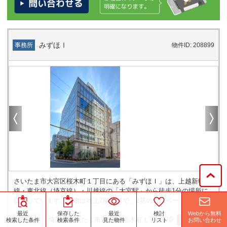
みずほⅠ
事務所
物件ID: 208899
さいたま市大宮区桜木町１丁目にある「みずほⅠ」は、上越新幹
線・東北線（埼京線）・川越線の「大宮駅」から徒歩1分の場所に
位置しています。建物は地上7階建てで、2基のエレベーターが設置
されています。複数の鉄道路線が利用可能な地域にあり、オフィス
Webから無料
最近
保存した
最近
検討
や事業所として拠点を構えるうえで場所選びの選択肢となります。
埼玉県さいたま市 大宮区桜木町１丁目170
地図
住所
お問い合わせ
検索した条件
検索条件
見た物件
リスト