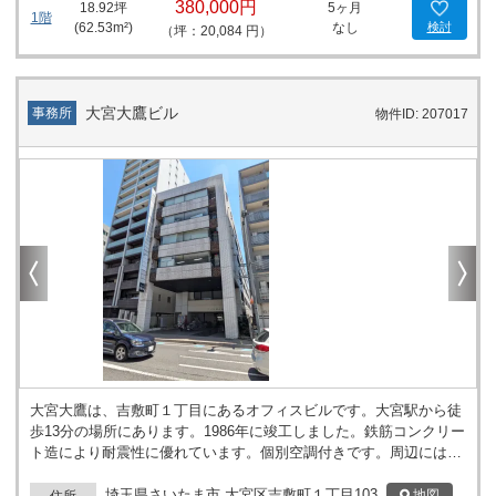
380,000円
18.92
坪
5ヶ月
1階
(
62.53
m²)
なし
検討
（坪：20,084 円）
大宮大鷹ビル
事務所
物件ID: 207017
大宮大鷹は、吉敷町１丁目にあるオフィスビルです。大宮駅から徒
歩13分の場所にあります。1986年に竣工しました。鉄筋コンクリー
ト造により耐震性に優れています。個別空調付きです。周辺にはセ
ブンイレブンやカーシェアリング、区役所があります。近隣にはオ
フィスビルやマンションが立ち並び、大きな通りに面しているた
埼玉県さいたま市 大宮区吉敷町１丁目103
地図
住所