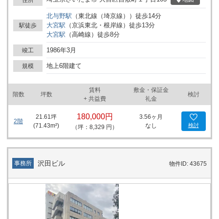
め、利便性のあるエリアです。
北与野
駅
（
東北線（埼京線）
）
徒歩
14
分
大宮
駅
（
京浜東北・根岸線
）
徒歩
13
分
駅徒歩
大宮
駅
（
高崎線
）
徒歩
8
分
1986年3月
竣工
地上6階建て
規模
賃料
敷金・保証金
階数
坪数
検討
+ 共益費
礼金
180,000円
21.61
坪
3.56ヶ月
2階
(
71.43
m²)
なし
検討
（坪：8,329 円）
沢田ビル
事務所
物件ID: 43675