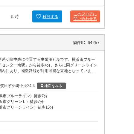
このフロアに
即時
検討
する
問い合わせる
物件ID: 64257
区茅ケ崎中央に位置する事業用ビルです。横浜市ブルー
「センター南駅」から徒歩4分、さらに同グリーンライン
圏内にあり、複数路線が利用可能な立地となっていま
集積が進むエリアで、ビジネス活動の拠点として利用す
筑区茅ケ崎中央24-4
地図
をみる
です。24時間利用が可能となっており、業種やワークス
ルな運用が可能です。光ファイバーが導入されているた
浜市ブルーライン
）
徒歩
7
分
前提としたワークスペースの構築にも対応しています。
浜市グリーンＬ
）
徒歩
7
分
境、フロアや設備の条件を踏まえ、オフィスや事業拠点
浜市グリーンライン
）
徒歩
15
分
集に適した物件です。詳細はお問い合わせください。