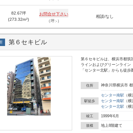
82.67
坪
お問合せ下さい
相談
/
なし
(
273.32
m²)
（坪:-）
第６セキビル
所
第６セキビルは、横浜市都筑
ラインおよびグリーンライン
「センター北駅」からも徒歩
す。周辺はオフィスや店舗の
る企業が多い地域です。 建物は地上8階建てで、ワンフロアごとの利用や複数区画に分
神奈川県横浜市 都
住所
けた活用も想定しやすい構造
タイルに合わせたフレキシブ
センター南
駅
（
横
め、インターネットの利用を
センター南
駅
（
横
駅徒歩
駅からのアクセスと周辺の環
センター北
駅
（
横
として検討される際の情報収
1999年6月
竣工
地上8階建て
規模