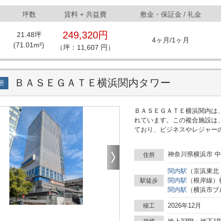
坪数
賃料
+ 共益費
敷金・保証金 / 礼金
249,320円
21.48
坪
4ヶ月
/
1ヶ月
(
71.01
m²)
（坪：11,607 円）
ＢＡＳＥＧＡＴＥ横浜関内タワー
所
ＢＡＳＥＧＡＴＥ横浜関内は、
れています。この複合施設は
ており、ビジネスやレジャー
駅から徒歩7分という絶好の
通の便が非常に優れています。 この施設の中心となるのは、地上33階地下1階
神奈川県横浜市 中
住所
タワー棟です。貸室は、22坪
の2タイプを提供しており、
関内
駅
（
京浜東北
ロアは2.8mの天井高を誇り
関内
駅
（
根岸線
）
駅徒歩
適な業務環境を実現していま
関内
駅
（
横浜市ブ
レイアウトが可能で、個別空調
ＥＧＡＴＥ横浜関内の特徴とし
2026年12月
竣工
せたエデュテインメント施設