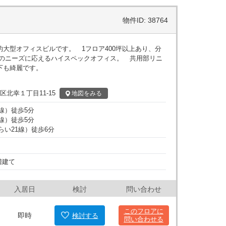
物件ID: 38764
大型オフィスビルです。 1フロア400坪以上あり、分
さのニーズに応えるハイスペックオフィス。 共用部リニ
下も綺麗です。
区北幸１丁目11-15
地図
をみる
線
）
徒歩
5
分
線
）
徒歩
5
分
らい21線
）
徒歩
6
分
階建て
入居日
検討
問い合わせ
このフロアに
即時
検討
する
問い合わせる