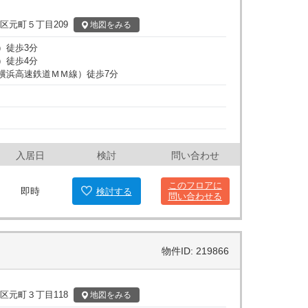
囲に多様な店舗やオフィスが集まっており、ビジネスの
区元町５丁目209
地図
をみる
ています。新耐震基準に適合している点も特徴の一つで
）
徒歩
3
分
食店やサービス店舗も多く、業務の合間の利便性を期待
）
徒歩
4
分
てはお問い合わせください。
横浜高速鉄道ＭＭ線
）
徒歩
7
分
入居日
検討
問い合わせ
このフロアに
即時
検討
する
問い合わせる
物件ID: 219866
区元町３丁目118
地図
をみる