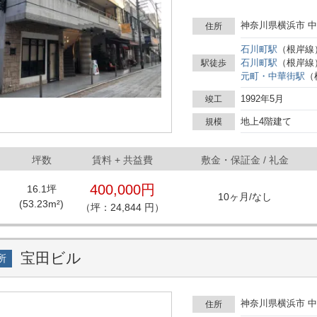
境です。 地上4階建ての構造を持ち、各種事業用の拠点としてご活用いただけます。建
物の所在する元町エリアは周
神奈川県横浜市 中
住所
拠点として適した環境が整っ
す。 用途によっては、フロアを分割して利用するなど、さまざまなレイアウトがご検
石川町
駅
（
根岸線
討いただけます。周辺には飲
石川町
駅
（
根岸線
駅徒歩
できます。なお、詳細につい
元町・中華街
駅
（
1992年5月
竣工
地上4階建て
規模
坪数
賃料
+ 共益費
敷金・保証金 / 礼金
400,000円
16.1
坪
10ヶ月
/
なし
(
53.23
m²)
（坪：24,844 円）
宝⽥ビル
所
神奈川県横浜市 中
住所