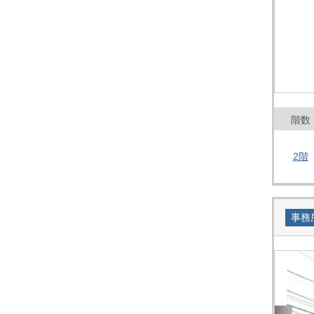
階数
2階
事務