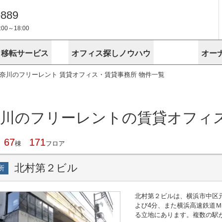
-889
0～18:00
・移転サービス
オフィス探しノウハウ
オー
奈川のフリーレント 賃貸オフィス・賃貸事務所 物件一覧
物件掲載依頼
埼玉
千葉
スが選ばれる理由
空室
安心への取
に
無料オフィスレイアウト作成
スタッフ紹介
内装に関する
プライバシー
お困りの
成約賃料を予測
す
エリアから探す
エリアから
けサービス
オーナー様
ンタビュー
オフィスお
リノベーション
路線から探す
路線から探
空室対策に居抜きをすすめる理
奈川のフリーレントの賃貸オフィ
 用語集
オフィス移
探す
こだわりから探す
こだわりか
考に探す
賃料相場を参考に探す
賃料相場を
ビル売却でビジネス拡大
ビル管理
に
67
171
東京本社
神奈川支店 横浜営業所
大阪支店 梅田営業所
介
棟
フロア
お困りの
地図から探す
原状回復
地図から探
オーナー様
オフィス移転に関するお役立ちコンテンツ
ード
ニックを探す
埼玉のクリニックを探す
千葉のクリ
北村第２ビル
所
ビルアド
ベンチャー.jp
北村第２ビルは、横浜市中区
よび4分、また横浜高速鉄道
る立地にあります。複数の駅